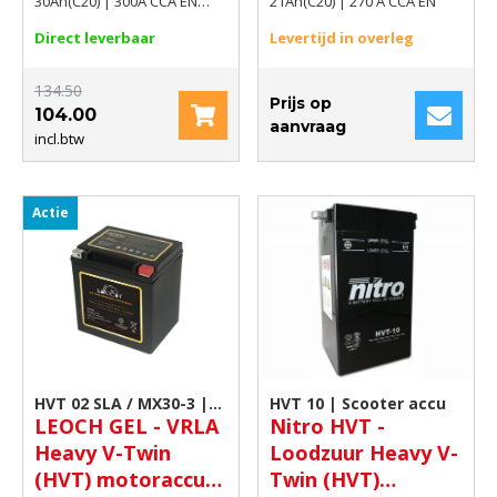
30Ah(C20) 300A
21Ah(C20) 270 A
30Ah(C20) | 300A CCA EN
21Ah(C20) | 270 A CCA EN
(390A)
CCA EN (390A)
CCA EN
Direct leverbaar
Levertijd in overleg
134.50
Prijs op
104.00
aanvraag
incl.btw
Actie
HVT 02 SLA / MX30-3 |
HVT 10 | Scooter accu
LEOCH GEL - VRLA
Nitro HVT -
Scooter accu
Heavy V-Twin
Loodzuur Heavy V-
(HVT) motoraccu
Twin (HVT)