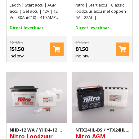
12V 12 Volt
motoraccu 6V 22Ah
Leoch | Start accu | AGM
Nitro | Start accu | Classic
30Ah(C10) 410 AMP
accu | Gel accu | 12V | 12
loodzuur accu met doppen |
CCA EN
Volt 30Ah(C10) | 410 AMP
6V | 22Ah |
CCA EN
Direct leverbaar
Direct leverbaar
189.95
116.50
151.50
81.50
incl.btw
incl.btw
NHD-12 WA / YHD4-12 |
NTX24HL-BS / YTX24HL-
Nitro Loodzuur
Nitro AGM
Scooter accu
BS | Scooter accu