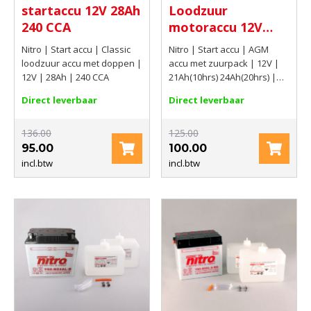
startaccu 12V 28Ah
Loodzuur
240 CCA
motoraccu 12V
21Ah(10hrs)
Nitro | Start accu | Classic
Nitro | Start accu | AGM
24Ah(20hrs) 350
loodzuur accu met doppen |
accu met zuurpack | 12V |
CCA
12V | 28Ah | 240 CCA
21Ah(10hrs) 24Ah(20hrs) |
350 CCA
Direct leverbaar
Direct leverbaar
136.00
125.00
95.00
100.00
incl.btw
incl.btw