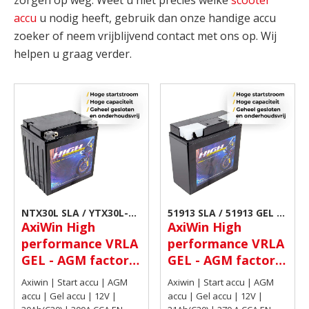
zorgen op weg. Weet u niet precies welke
scooter
accu
u nodig heeft, gebruik dan onze handige accu
zoeker of neem vrijblijvend contact met ons op. Wij
helpen u graag verder.
NTX30L SLA / YTX30L-BS
51913 SLA / 51913 GEL /
AxiWin High
AxiWin High
GEL / ATX30L-BS |
51913 HP GEL | Scooter
performance VRLA
performance VRLA
Scooter accu
accu
GEL - AGM factory
GEL - AGM factory
activated
activated
Axiwin | Start accu | AGM
Axiwin | Start accu | AGM
motoraccu 12V
motoraccu 12V
accu | Gel accu | 12V |
accu | Gel accu | 12V |