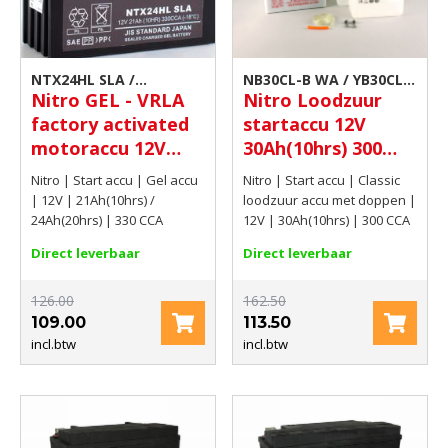
NTX24HL SLA /
NB30CL-B WA / YB30CL-
Nitro GEL - VRLA
Nitro Loodzuur
YTX24HL-BS GEL |
B | Scooter accu
factory activated
startaccu 12V
Scooter accu
motoraccu 12V
30Ah(10hrs) 300
21Ah(10hrs) /
CCA
Nitro | Start accu | Gel accu
Nitro | Start accu | Classic
24Ah(20hrs) 330
| 12V | 21Ah(10hrs) /
loodzuur accu met doppen |
CCA
24Ah(20hrs) | 330 CCA
12V | 30Ah(10hrs) | 300 CCA
Direct leverbaar
Direct leverbaar
126.00
162.50
109.00
113.50
incl.btw
incl.btw