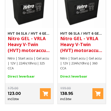
HVT 04 SLA / HVT 4 GEL
HVT 06 SLA / HVT 6 GEL
Nitro GEL - VRLA
Nitro GEL - VRLA
| Scooter accu
| Scooter accu
Heavy V-Twin
Heavy V-Twin
(HVT) motoraccu
(HVT) motoraccu
12V 22Ah(10hrs)
12V 23Ah(10hrs)
Nitro | Start accu | Gel accu
Nitro | Start accu | Gel accu
325 CCA
360 CCA
| 12V | 22Ah(10hrs) | 325
| 12V | 23Ah(10hrs) | 360
CCA
CCA
Direct leverbaar
Direct leverbaar
175.00
199.00
123.00
138.95
incl.btw
incl.btw