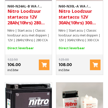
N60-N24AL-B WA /
N60-N30L-A WA /
Nitro Loodzuur
Nitro Loodzuur
Y60N24AL-B | Scooter
Y60N30L-A | Scooter
startaccu 12V
startaccu 12V
accu
accu
28Ah(10hrs) 280
30Ah(10hrs) 300
CCA
CCA
Nitro | Start accu | Classic
Nitro | Start accu | Classic
loodzuur accu met doppen |
loodzuur accu met doppen |
12V | 28Ah(10hrs) | 280 CCA
12V | 30Ah(10hrs) | 300 CCA
Direct leverbaar
Direct leverbaar
122.50
125.00
106.00
108.00
incl.btw
incl.btw